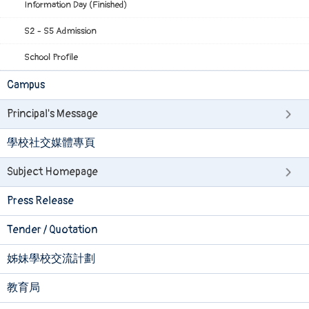
Information Day (Finished)
S2 - S5 Admission
School Profile
Campus
Principal's Message
學校社交媒體專頁
Subject Homepage
Press Release
Tender / Quotation
姊妹學校交流計劃
教育局