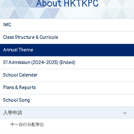
About HKTKPC
IMC
Class Structure & Curricula
Annual Theme
S1 Admission (2024-2025) (Ended)
School Calendar
Plans & Reports
School Song
入學申請
中一自行分配學位