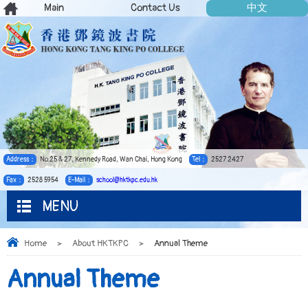
Main
Contact Us
中文
Address：
No.25 & 27, Kennedy Road, Wan Chai, Hong Kong
Tel：
2527 2427
Fax：
2528 5954
E-Mail：
school@hktkpc.edu.hk
MENU
Home
>
About HKTKPC
>
Annual Theme
Annual Theme