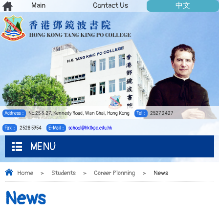
Main
Contact Us
中文
Address：
No.25 & 27, Kennedy Road, Wan Chai, Hong Kong
Tel：
2527 2427
Fax：
2528 5954
E-Mail：
school@hktkpc.edu.hk
MENU
Home
>
Students
>
Career Planning
>
News
News