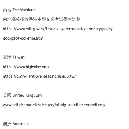
內地 The Mainland
內地高校招收香港中學文憑考試學生計劃
https://www.edb.gov.hk/tc/edu-system/postsecondary/policy-
doc/pilot-scheme.html
臺灣 Taiwan
https://www.highwise.org/
https://cmn-hant.overseas.ncnu.edu.tw/
英國 United Kingdom
www.britishcouncil.hk
https://study-uk.britishcouncil.org/
澳洲 Australia