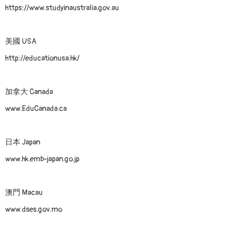
https://www.studyinaustralia.gov.au
美國 USA
http://educationusa.hk/
加拿大 Canada
www.EduCanada.ca
日本 Japan
www.hk.emb-japan.go.jp
澳門 Macau
www.dses.gov.mo