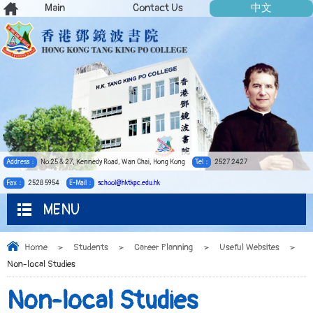
Main
Contact Us
中文
Address：
No.25 & 27, Kennedy Road, Wan Chai, Hong Kong
Tel：
2527 2427
Fax：
2528 5954
E-Mail：
school@hktkpc.edu.hk
MENU
Home
>
Students
>
Career Planning
>
Useful Websites
>
Non-local Studies
Non-local Studies