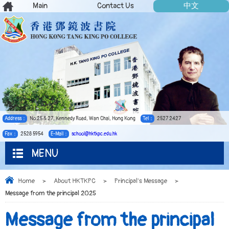
Main
Contact Us
中文
Address：
No.25 & 27, Kennedy Road, Wan Chai, Hong Kong
Tel：
2527 2427
Fax：
2528 5954
E-Mail：
school@hktkpc.edu.hk
MENU
Home
>
About HKTKPC
>
Principal's Message
>
Message from the principal 2025
Message from the principal