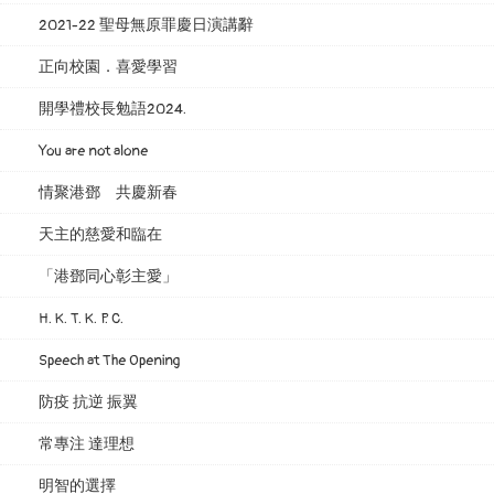
2021-22 聖母無原罪慶日演講辭
正向校園．喜愛學習
開學禮校長勉語2024.
You are not alone
情聚港鄧 共慶新春
天主的慈愛和臨在
「港鄧同心彰主愛」
H. K. T. K. P. C.
Speech at The Opening
防疫 抗逆 振翼
常專注 達理想
明智的選擇