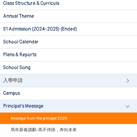
Class Structure & Curricula
Annual Theme
S1 Admission (2024-2025) (Ended)
School Calendar
Plans & Reports
School Song
入學申請
Campus
Principal's Message
Message from the principal 2025
馬年新春講辭-馬不停蹄，奔向未來