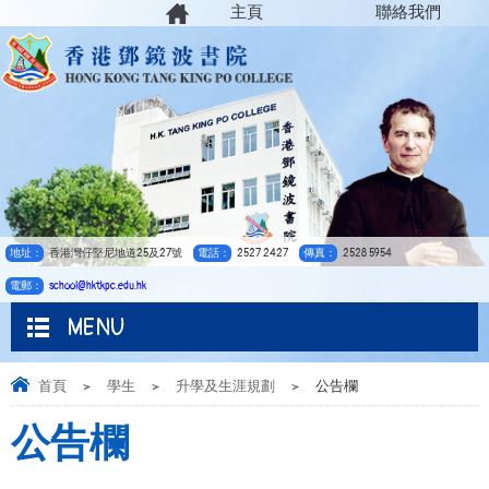
主頁
聯絡我們
地址：
香港灣仔堅尼地道25及27號
電話：
2527 2427
傳真：
2528 5954
電郵：
school@hktkpc.edu.hk
MENU
首頁
>
學生
>
升學及生涯規劃
>
公告欄
公告欄