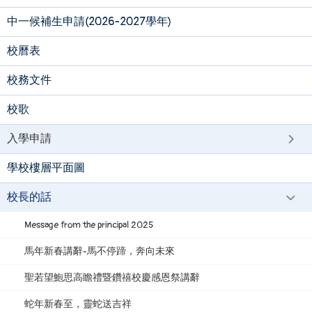
中一候補生申請(2026-2027學年)
校曆表
校務文件
校歌
入學申請
學校樓層平面圖
校長的話
Message from the principal 2025
馬年新春講辭-馬不停蹄，奔向未來
聖若望鮑思高瞻禮暨鑽禧校慶感恩祭講辭
蛇年新春至，靈蛇送吉祥