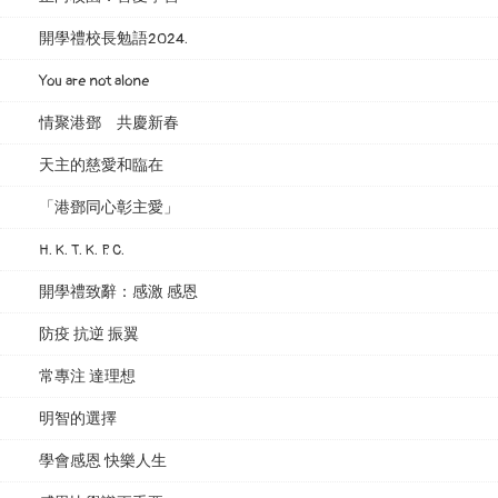
開學禮校長勉語2024.
You are not alone
情聚港鄧 共慶新春
天主的慈愛和臨在
「港鄧同心彰主愛」
H. K. T. K. P. C.
開學禮致辭：感激 感恩
防疫 抗逆 振翼
常專注 達理想
明智的選擇
學會感恩 快樂人生