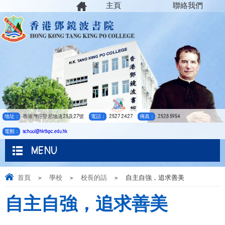
主頁
聯絡我們
地址：
香港灣仔堅尼地道25及27號
電話：
2527 2427
傳真：
2528 5954
電郵：
school@hktkpc.edu.hk
MENU
首頁
>
學校
>
校長的話
>
自主自強，追求善美
自主自強，追求善美