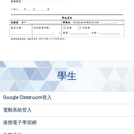
學生
Google Classroom登入
電郵系統登入
港鄧電子學習網