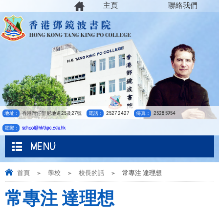
主頁
聯絡我們
地址：
香港灣仔堅尼地道25及27號
電話：
2527 2427
傳真：
2528 5954
電郵：
school@hktkpc.edu.hk
MENU
首頁
>
學校
>
校長的話
>
常專注 達理想
常專注 達理想