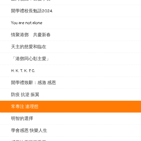
開學禮校長勉語2024.
You are not alone
情聚港鄧 共慶新春
天主的慈愛和臨在
「港鄧同心彰主愛」
H. K. T. K. P. C.
開學禮致辭：感激 感恩
防疫 抗逆 振翼
常專注 達理想
明智的選擇
學會感恩 快樂人生