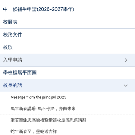
中一候補生申請(2026-2027學年)
校曆表
校務文件
校歌
入學申請
學校樓層平面圖
校長的話
Message from the principal 2025
馬年新春講辭-馬不停蹄，奔向未來
聖若望鮑思高瞻禮暨鑽禧校慶感恩祭講辭
蛇年新春至，靈蛇送吉祥