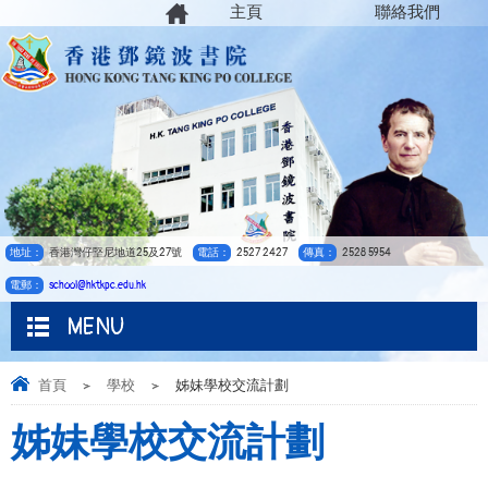
主頁
聯絡我們
地址：
香港灣仔堅尼地道25及27號
電話：
2527 2427
傳真：
2528 5954
電郵：
school@hktkpc.edu.hk
MENU
首頁
>
學校
>
姊妹學校交流計劃
姊妹學校交流計劃