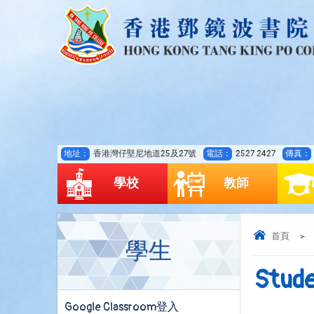
地址：
香港灣仔堅尼地道25及27號
電話：
2527 2427
傳真：
學校
教師
首頁
>
學生
Stude
Google Classroom登入