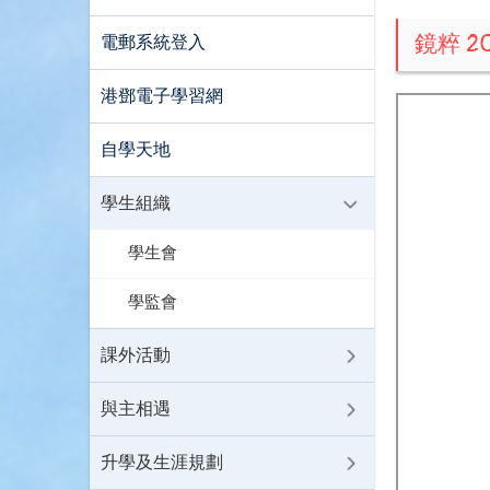
鏡粹 20
電郵系統登入
港鄧電子學習網
自學天地
學生組織
學生會
學監會
課外活動
與主相遇
升學及生涯規劃