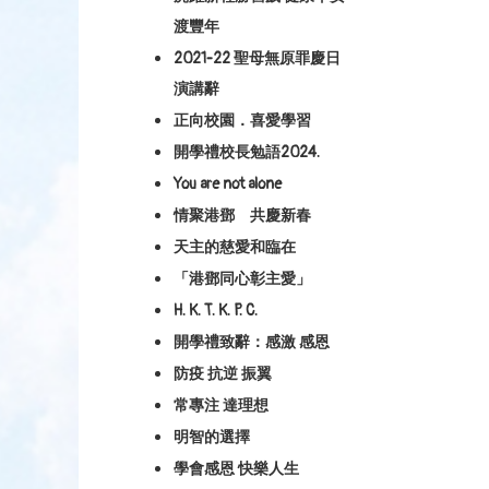
渡豐年
2021-22 聖母無原罪慶日
演講辭
正向校園．喜愛學習
開學禮校長勉語2024.
You are not alone
情聚港鄧 共慶新春
天主的慈愛和臨在
「港鄧同心彰主愛」
H. K. T. K. P. C.
開學禮致辭：感激 感恩
防疫 抗逆 振翼
常專注 達理想
明智的選擇
學會感恩 快樂人生