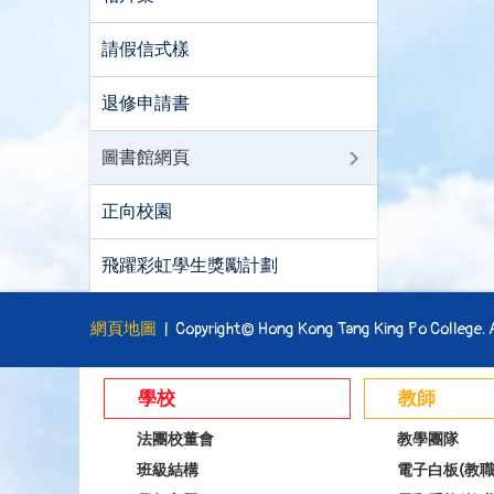
請假信式樣
退修申請書
圖書館網頁
正向校園
飛躍彩虹學生獎勵計劃
網頁地圖
| Copyright© Hong Kong Tang King Po College. Al
學校
教師
法團校董會
教學團隊
班級結構
電子白板(教職