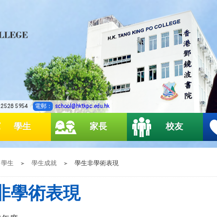
2528 5954
電郵：
school@hktkpc.edu.hk
學生
家長
校友
學生
>
學生成就
>
學生非學術表現
非學術表現