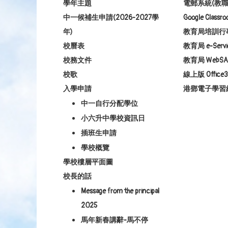
學年主題
電郵系統(教職
中一候補生申請(2026-2027學
Google Class
年)
教育局培訓行
校曆表
教育局 e-Servi
校務文件
教育局 WebSA
校歌
線上版 Office3
入學申請
港鄧電子學習
中一自行分配學位
小六升中學校資訊日
插班生申請
學校概覽
學校樓層平面圖
校長的話
Message from the principal
2025
馬年新春講辭-馬不停