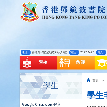
地址：
香港灣仔堅尼地道25及27號
電話：
2527 2427
傳真：
學校
教師
首頁
>
學生
學生
Google Classroom登入