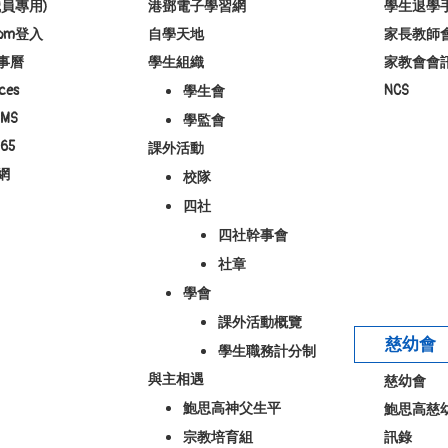
員專用)
港鄧電子學習網
學生退學
room登入
自學天地
家長教師
事曆
學生組織
家教會會
ces
NCS
學生會
MS
學監會
65
課外活動
網
校隊
四社
四社幹事會
社章
學會
課外活動概覽
慈幼會
學生職務計分制
與主相遇
慈幼會
鮑思高神父生平
鮑思高慈
宗教培育組
訊錄