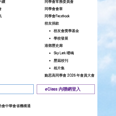
手續
同學會常務委員會
會
同學會會章
訊
同學會Facebook
校友捐款
校友會獎學基金
學校發展
港鄧歷史廊
Sky Lark 嚶鳴
歷屆校刊
相片集
鮑思高同學會 2026 年會員大會
eClass 內聯網登入
幼會中華會省機構通