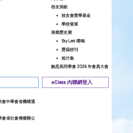
校友捐款
校友會獎學基金
學校發展
港鄧歷史廊
Sky Lark 嚶鳴
歷屆校刊
相片集
鮑思高同學會 2026 年會員大會
eClass 內聯網登入
幼會中華會省機構通
華會省社會傳播辦公