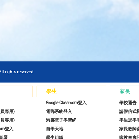
l rights reserved.
學生
家長
Google Classroom登入
學校通告
員專用)
電郵系統登入
請假信式
員專用)
港鄧電子學習網
學生退學
room登入
自學天地
家長教師
事曆
學生組織
家教會會