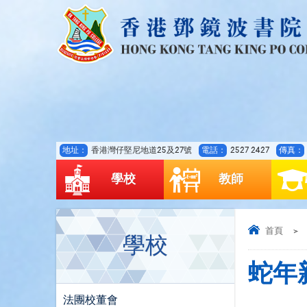
地址：
香港灣仔堅尼地道25及27號
電話：
2527 2427
傳真：
學校
教師
首頁
>
學校
蛇年
法團校董會