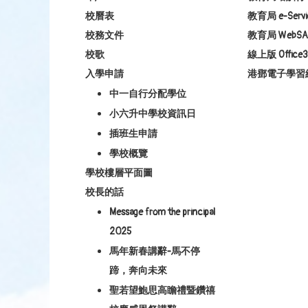
校曆表
教育局 e-Servi
校務文件
教育局 WebSA
校歌
線上版 Office3
入學申請
港鄧電子學習
中一自行分配學位
小六升中學校資訊日
插班生申請
學校概覽
學校樓層平面圖
校長的話
Message from the principal
2025
馬年新春講辭-馬不停
蹄，奔向未來
聖若望鮑思高瞻禮暨鑽禧