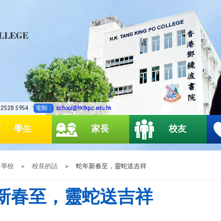
2528 5954
電郵：
school@hktkpc.edu.hk
學生
家長
校友
學校
>
校長的話
>
蛇年新春至，靈蛇送吉祥
新春至，靈蛇送吉祥