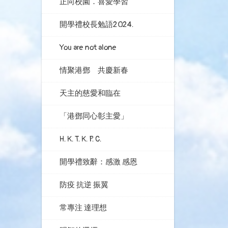
正向校園．喜愛學習
開學禮校長勉語2024.
You are not alone
情聚港鄧 共慶新春
天主的慈愛和臨在
「港鄧同心彰主愛」
H. K. T. K. P. C.
開學禮致辭：感激 感恩
防疫 抗逆 振翼
常專注 達理想