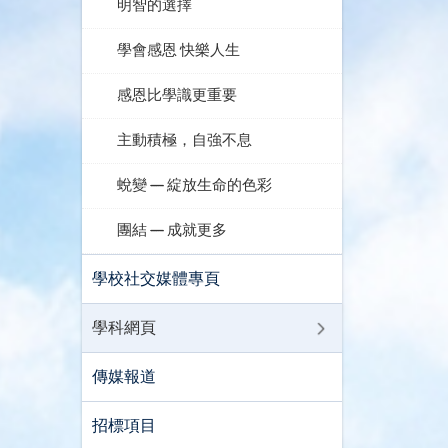
明智的選擇
學會感恩 快樂人生
感恩比學識更重要
主動積極，自強不息
蛻變 — 綻放生命的色彩
團結 — 成就更多
學校社交媒體專頁
學科網頁
傳媒報道
招標項目