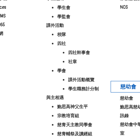
ces
NCS
學生會
MS
學監會
65
課外活動
網
校隊
四社
四社幹事會
社章
學會
課外活動概覽
慈幼會
學生職務計分制
與主相遇
慈幼會
鮑思高神父生平
鮑思高慈
宗教培育組
訊錄
慈幼會中
慈青天主教同學會
室
慈青輔祭及讀經組