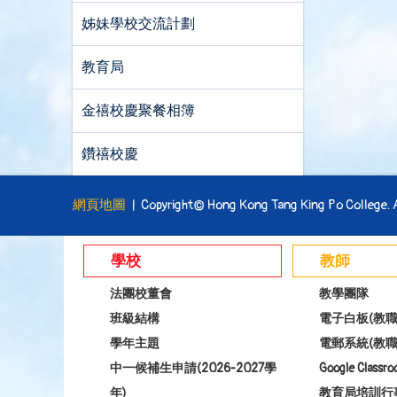
姊妹學校交流計劃
教育局
金禧校慶聚餐相簿
鑽禧校慶
網頁地圖
| Copyright© Hong Kong Tang King Po College. Al
學校
教師
法團校董會
教學團隊
班級結構
電子白板(教職
學年主題
電郵系統(教職
中一候補生申請(2026-2027學
Google Class
年)
教育局培訓行