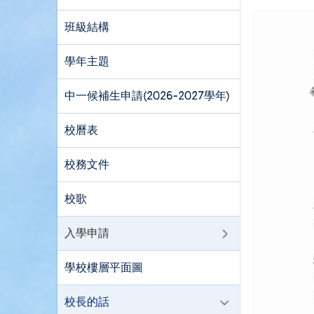
班級結構
學年主題
中一候補生申請(2026-2027學年)
校曆表
校務文件
校歌
入學申請
學校樓層平面圖
校長的話