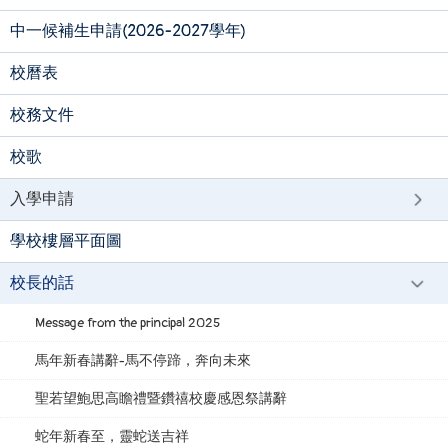
中一候補生申請(2026-2027學年)
校曆表
校務文件
校歌
入學申請
學校樓層平面圖
校長的話
Message from the principal 2025
馬年新春講辭-馬不停蹄，奔向未來
聖若望鮑思高瞻禮暨鑽禧校慶感恩祭講辭
蛇年新春至，靈蛇送吉祥