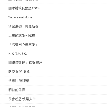
開學禮校長勉語2024.
You are not alone
情聚港鄧 共慶新春
天主的慈愛和臨在
「港鄧同心彰主愛」
H. K. T. K. P. C.
開學禮致辭：感激 感恩
防疫 抗逆 振翼
常專注 達理想
明智的選擇
學會感恩 快樂人生