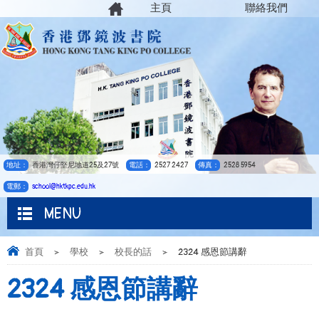
主頁
聯絡我們
地址：
香港灣仔堅尼地道25及27號
電話：
2527 2427
傳真：
2528 5954
電郵：
school@hktkpc.edu.hk
MENU
首頁
>
學校
>
校長的話
>
2324 感恩節講辭
2324 感恩節講辭