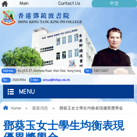
Main
Contact Us
中文
Address：
No.25 & 27, Kennedy Road, Wan Chai, Hong Kong
Tel：
2527 2427
Fax：
2528 5954
E-Mail：
school@hktkpc.edu.hk
MENU
Home
>
最新消息
>
鄧葵玉女士學生均衡表現優異獎學金
鄧葵玉女士學生均衡表現