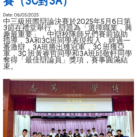
賽（3C對3A）
Date:
06/05/2025
中三級班際辯論決賽於2025年5月6日第
3節在禮堂舉行，辯題為「選擇職業，興
趣最重要」，中辯校隊師兄們賽前協助
指導，3A和3C班同學表現投入，經過一
番激辯，3A班勝出獲冠軍，3C 班獲亞
軍，3C 班黃睿哲同學和3A班邱敬軒同學
奪得「最佳辯論員」獎項，賽事圓滿結
束。