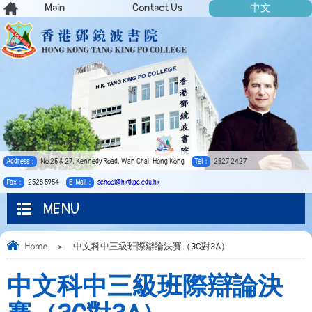
Main
Contact Us
中文
Address：
No.25 & 27, Kennedy Road, Wan Chai, Hong Kong
Tel：
2527 2427
Fax：
2528 5954
E-Mail：
school@hktkpc.edu.hk
MENU
Home
>
中文科中三級班際辯論決賽（3C對3A）
中文科中三級班際辯論決