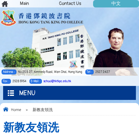
Main
Contact Us
中文
Address：
No.25 & 27, Kennedy Road, Wan Chai, Hong Kong
Tel：
2527 2427
Fax：
2528 5954
E-Mail：
school@hktkpc.edu.hk
MENU
Home
>
新教友領洗
新教友領洗