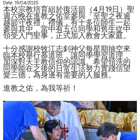
Date:
19/04/2025
本校宗教培育組於復活節（4月19日）聖
週六晚在進教之佑堂參與「至聖之夜逾
越節守夜禮」禮儀，有十多位師生一起
參與其中，當中有五位同學和舊生從中
領受入門聖事，正式加入教會大家庭。
十分感謝校牧江志釗神父每星期抽空來
臨本校舉行慕道班，讓同學學習道理，
加深對天主教信仰的認識。希望領洗的
同學能在之後的日常生活努力實踐信望
愛三德，為身邊有需要的人服務。
進教之佑，為我等祈！