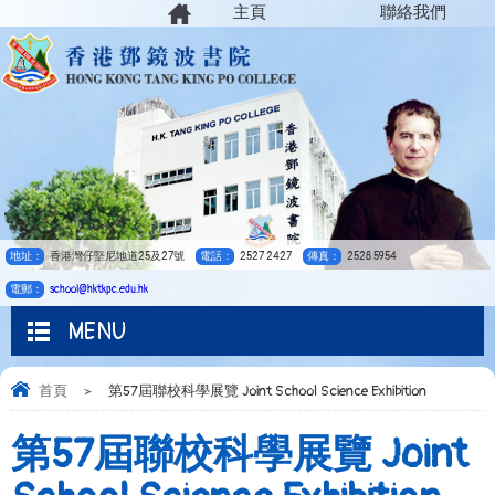
主頁
聯絡我們
地址：
香港灣仔堅尼地道25及27號
電話：
2527 2427
傳真：
2528 5954
電郵：
school@hktkpc.edu.hk
MENU
首頁
>
第57屆聯校科學展覽 Joint School Science Exhibition
第57屆聯校科學展覽 Joint