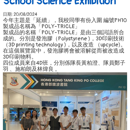
School Science Exhibition
日期:
20/08/2024
今年主題是「延續」，我校同學有份入圍 編號PH10
製成品名稱為「POLY-TRICLE」
製成品的名稱「POLY-TRICLE」是由三個詞語所合
成的。分別是發泡膠（Polystyrene )，3D印刷技術
（3D printing technology )，以及改造 （upcycle)。
在這個展覽當中，發泡膠將會被溶解從而被改造成
3D印刷物料。
四位成員來自4D班，分別係隊長黃柏澄、隊員鄭子
羽 、施柏朗及林煒良 。