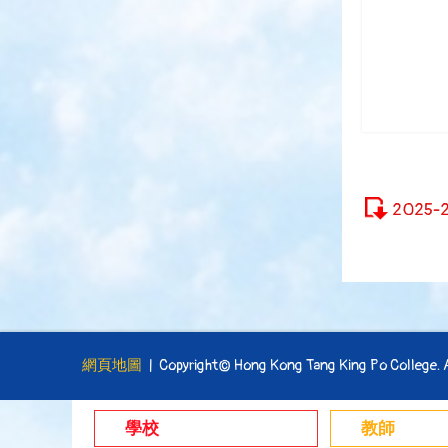
2025
網頁地圖
| Copyright© Hong Kong Tang King Po College. Al
學校
教師