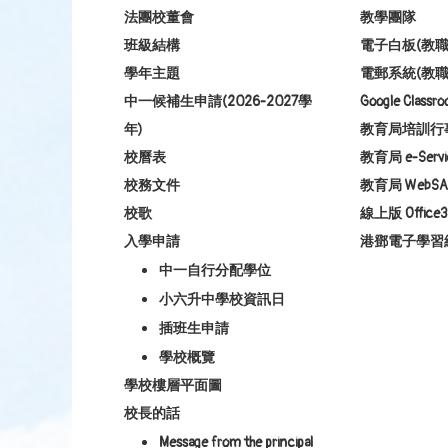
法團校董會
教學團隊
班級結構
電子白板(教職
學年主題
電郵系統(教職
中一候補生申請(2026-2027學
Google Class
年)
教育局培訓行
校曆表
教育局 e-Servi
校務文件
教育局 WebSA
校歌
線上版 Office3
入學申請
港鄧電子學習
中一自行分配學位
小六升中學校資訊日
插班生申請
學校概覽
學校樓層平面圖
校長的話
Message from the principal