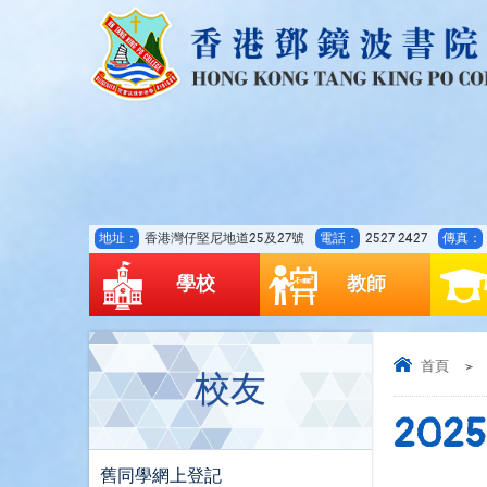
地址：
香港灣仔堅尼地道25及27號
電話：
2527 2427
傳真：
學校
教師
首頁
>
校友
202
舊同學網上登記