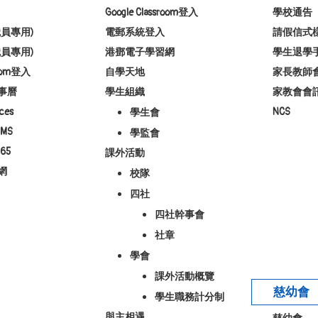
Google Classroom登入
學校通告
員專用)
電郵系統登入
請假信式
員專用)
港鄧電子學習網
學生退學
room登入
自學天地
家長教師
事曆
學生組織
家教會會
ces
NCS
學生會
MS
學監會
65
課外活動
網
校隊
四社
四社幹事會
社章
學會
課外活動概覽
慈幼會
學生職務計分制
與主相遇