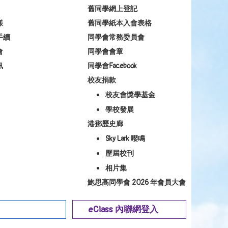
舊同學網上登記
樣
舊同學紙本入會表格
手續
同學會常務委員會
會
同學會會章
訊
同學會Facebook
校友捐款
校友會獎學基金
學校發展
港鄧歷史廊
Sky Lark 嚶鳴
歷屆校刊
相片集
鮑思高同學會 2026 年會員大會
eClass 內聯網登入