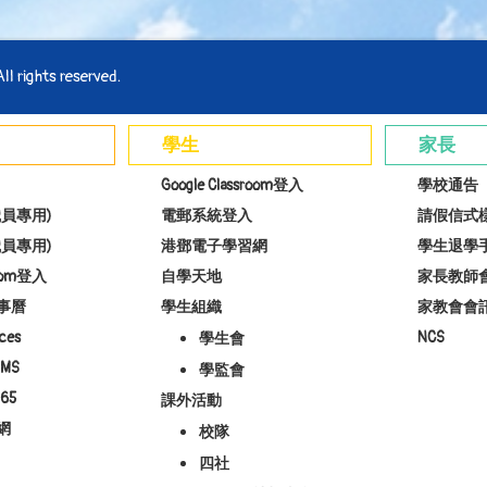
l rights reserved.
學生
家長
Google Classroom登入
學校通告
員專用)
電郵系統登入
請假信式
員專用)
港鄧電子學習網
學生退學
room登入
自學天地
家長教師
事曆
學生組織
家教會會
ces
NCS
學生會
MS
學監會
65
課外活動
網
校隊
四社