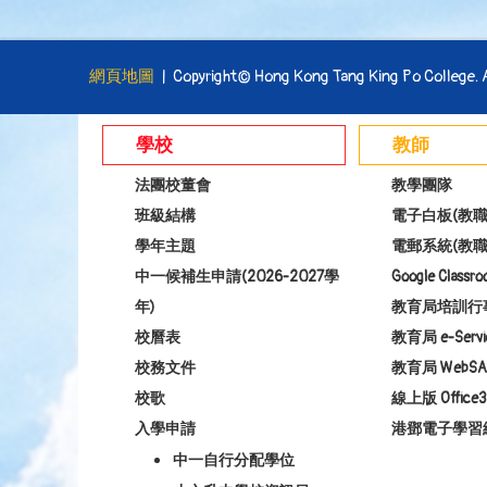
網頁地圖
| Copyright© Hong Kong Tang King Po College. Al
學校
教師
法團校董會
教學團隊
班級結構
電子白板(教職
學年主題
電郵系統(教職
中一候補生申請(2026-2027學
Google Class
年)
教育局培訓行
校曆表
教育局 e-Servi
校務文件
教育局 WebSA
校歌
線上版 Office3
入學申請
港鄧電子學習
中一自行分配學位