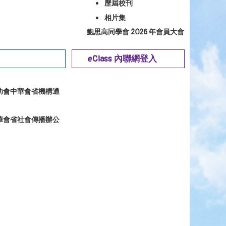
歷屆校刊
相片集
鮑思高同學會 2026 年會員大會
eClass 內聯網登入
幼會中華會省機構通
華會省社會傳播辦公