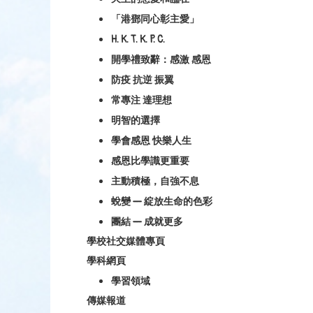
「港鄧同心彰主愛」
H. K. T. K. P. C.
開學禮致辭：感激 感恩
防疫 抗逆 振翼
常專注 達理想
明智的選擇
學會感恩 快樂人生
感恩比學識更重要
主動積極，自強不息
蛻變 — 綻放生命的色彩
團結 — 成就更多
學校社交媒體專頁
學科網頁
學習領域
傳媒報道