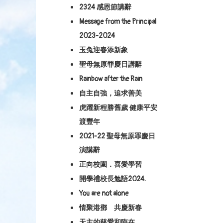
2324 感恩節講辭
Message from the Principal
2023-2024
玉兔迎春添新象
聖母無原罪慶日講辭
Rainbow after the Rain
自主自強，追求善美
虎躍新程勝舊歲 健康平安
渡豐年
2021-22 聖母無原罪慶日
演講辭
正向校園．喜愛學習
開學禮校長勉語2024.
You are not alone
情聚港鄧 共慶新春
天主的慈愛和臨在