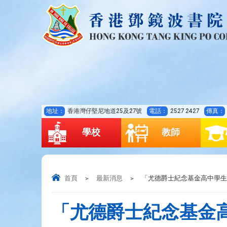
地址：
香港灣仔堅尼地道25及27號
電話：
2527 2427
傳真：
學校
教師
首頁
>
最新消息
>
「尤德爵士紀念基金高中學生
「尤德爵士紀念基金