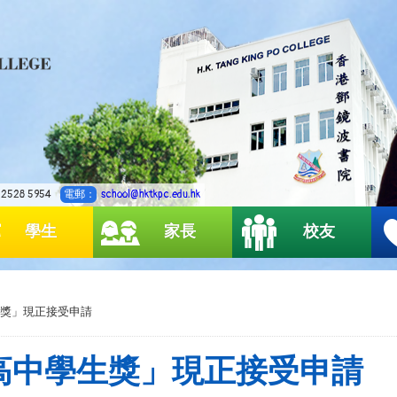
2528 5954
電郵：
school@hktkpc.edu.hk
學生
家長
校友
獎」現正接受申請
高中學生獎」現正接受申請