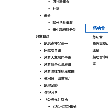
四社幹事會
社章
學會
課外活動概覽
慈幼會
學生職務計分制
與主相遇
慈幼會
鮑思高神父生平
鮑思高慈
宗教培育組
訊錄
慈幼會中
慈青天主教同學會
室
慈青輔祭及讀經組
慈青曙暉愛德服務團
教宗良十四世簡介
鮑聖足跡
信仰分享
《公教報》投稿
2025-2026投稿