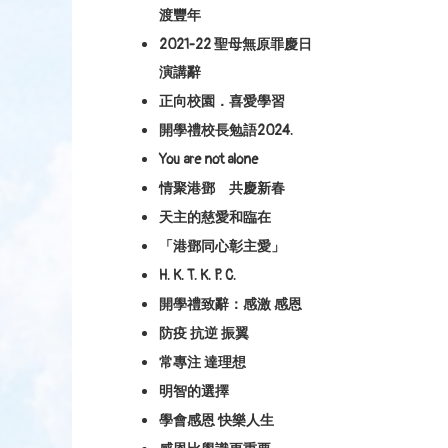
渡豐年
2021-22 聖母無原罪慶日
演講辭
正向校園．喜愛學習
開學禮校長勉語2024.
You are not alone
情聚港鄧 共慶新春
天主的慈愛和臨在
「港鄧同心彰主愛」
H. K. T. K. P. C.
開學禮致辭：感激 感恩
防疫 抗逆 振翼
常專注 達理想
明智的選擇
學會感恩 快樂人生