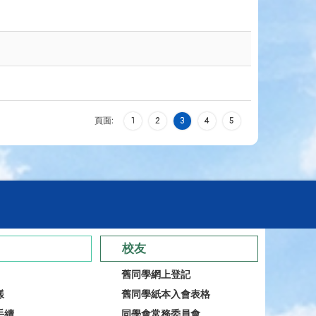
頁面:
1
2
3
4
5
校友
舊同學網上登記
樣
舊同學紙本入會表格
手續
同學會常務委員會