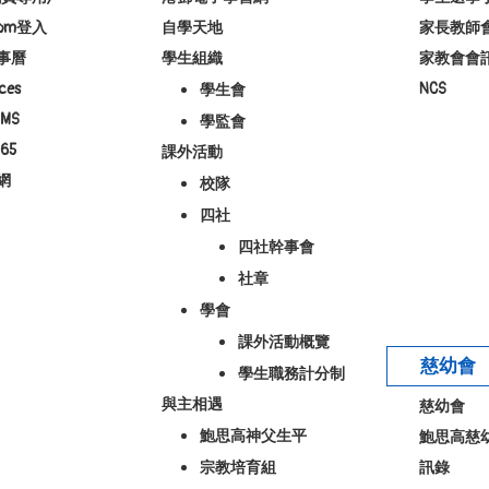
room登入
自學天地
家長教師
事曆
學生組織
家教會會
ces
NCS
學生會
MS
學監會
65
課外活動
網
校隊
四社
四社幹事會
社章
學會
課外活動概覽
慈幼會
學生職務計分制
與主相遇
慈幼會
鮑思高神父生平
鮑思高慈
宗教培育組
訊錄