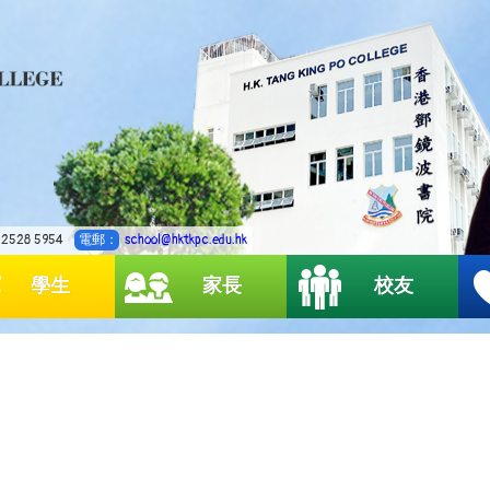
2528 5954
電郵：
school@hktkpc.edu.hk
學生
家長
校友