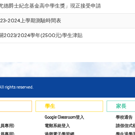
尤德爵士紀念基金高中學生獎」現正接受申請
023-2024上學期測驗時間表
關2023/2024學年(2500元)學生津貼
l rights reserved.
學生
家長
Google Classroom登入
學校通告
員專用)
電郵系統登入
請假信式
員專用)
港鄧電子學習網
學生退學