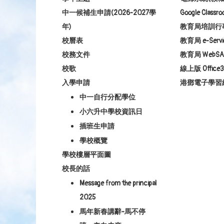
中一候補生申請(2026-2027學
Google Class
年)
教育局培訓行
校曆表
教育局 e-Servi
校務文件
教育局 WebSA
校歌
線上版 Office3
入學申請
港鄧電子學習
中一自行分配學位
小六升中學校資訊日
插班生申請
學校概覽
學校樓層平面圖
校長的話
Message from the principal
2025
馬年新春講辭-馬不停