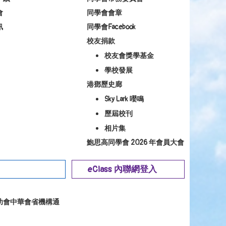
會
同學會會章
訊
同學會Facebook
校友捐款
校友會獎學基金
學校發展
港鄧歷史廊
Sky Lark 嚶鳴
歷屆校刊
相片集
鮑思高同學會 2026 年會員大會
eClass 內聯網登入
幼會中華會省機構通