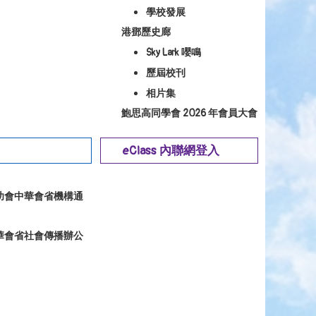
學校發展
港鄧歷史廊
Sky Lark 嚶鳴
歷屆校刊
相片集
鮑思高同學會 2026 年會員大會
eClass 內聯網登入
幼會中華會省機構通
華會省社會傳播辦公