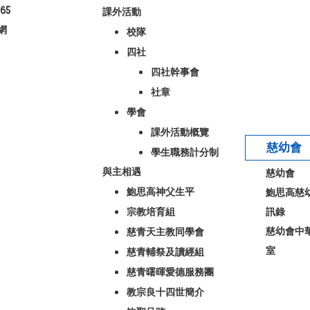
65
課外活動
網
校隊
四社
四社幹事會
社章
學會
課外活動概覽
慈幼會
學生職務計分制
與主相遇
慈幼會
鮑思高神父生平
鮑思高慈
宗教培育組
訊錄
慈幼會中
慈青天主教同學會
室
慈青輔祭及讀經組
慈青曙暉愛德服務團
教宗良十四世簡介