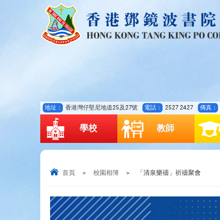
地址：
香港灣仔堅尼地道25及27號
電話：
2527 2427
傳真：
學校
教師
首頁
>
校園相簿
>
「清泉樂禱」祈禱聚會