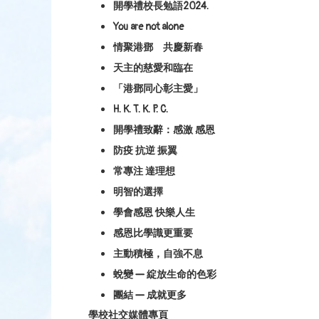
開學禮校長勉語2024.
You are not alone
情聚港鄧 共慶新春
天主的慈愛和臨在
「港鄧同心彰主愛」
H. K. T. K. P. C.
開學禮致辭：感激 感恩
防疫 抗逆 振翼
常專注 達理想
明智的選擇
學會感恩 快樂人生
感恩比學識更重要
主動積極，自強不息
蛻變 — 綻放生命的色彩
團結 — 成就更多
學校社交媒體專頁