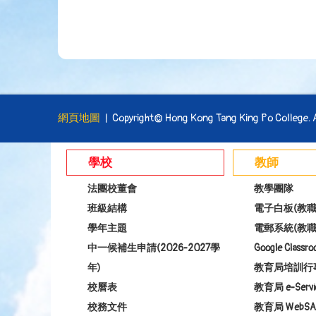
網頁地圖
| Copyright© Hong Kong Tang King Po College. Al
學校
教師
法團校董會
教學團隊
班級結構
電子白板(教職
學年主題
電郵系統(教職
中一候補生申請(2026-2027學
Google Class
年)
教育局培訓行
校曆表
教育局 e-Servi
校務文件
教育局 WebSA