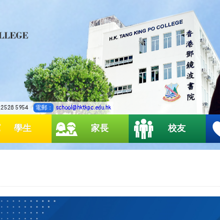
2528 5954
電郵：
school@hktkpc.edu.hk
學生
家長
校友