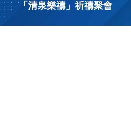
「清泉樂禱」祈禱聚會