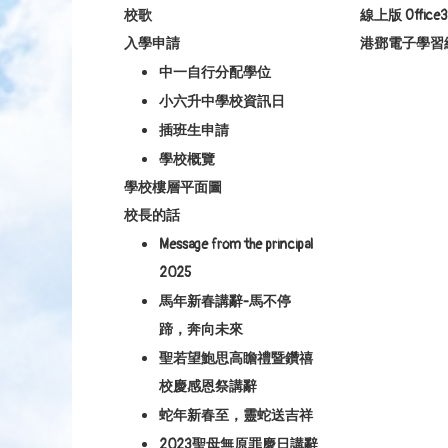
校歌
線上版 Office3
入學申請
港鄧電子學習
中一自行分配學位
小六升中學校資訊日
插班生申請
學校概覽
學校樓層平面圖
校長的話
Message from the principal
2025
馬年新春講辭-馬不停
蹄，奔向未來
聖若望鮑思高瞻禮暨鑽禧
校慶感恩祭講辭
蛇年新春至，靈蛇送吉祥
2023聖母無原罪慶日講辭