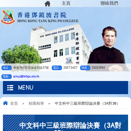
主頁
聯絡我們
地址：
香港灣仔堅尼地道25及27號
電話：
2527 2427
傳真：
2528 5954
電郵：
school@hktkpc.edu.hk
MENU
首頁
>
校園相簿
>
中文科中三級班際辯論決賽（3A對3B）
中文科中三級班際辯論決賽（3A對