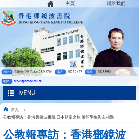
主頁
聯絡我們
地址：
香港灣仔堅尼地道25及27號
電話：
2527 2427
傳真：
2528 5954
電郵：
school@hktkpc.edu.hk
MENU
首頁
>
公教報專訪：香港鄧鏡波書院 日本朝聖之旅 帶領學生與主相遇
公教報專訪：香港鄧鏡波