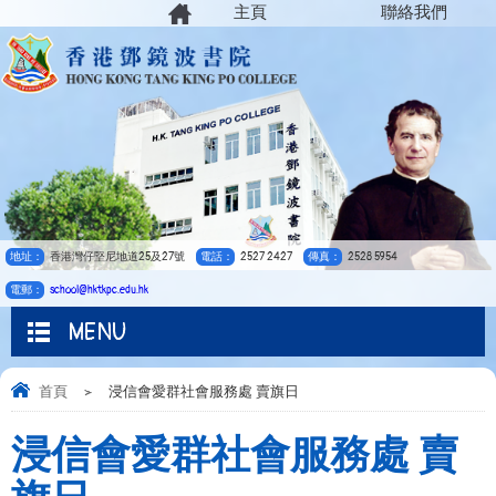
主頁
聯絡我們
地址：
香港灣仔堅尼地道25及27號
電話：
2527 2427
傳真：
2528 5954
電郵：
school@hktkpc.edu.hk
MENU
首頁
>
浸信會愛群社會服務處 賣旗日
浸信會愛群社會服務處 賣