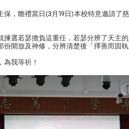
保，瞻禮當日(3月19日)本校特意邀請了
就揀選若瑟擔負這重任，若瑟分辨了天主的
那份開放及神修，分辨清楚後「擇善而固執
，為我等祈！