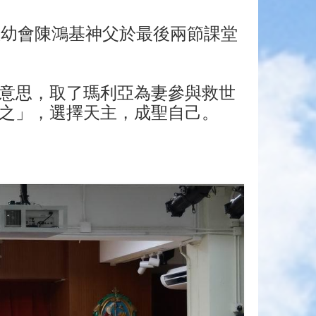
慈幼會陳鴻基神父於最後兩節課堂
意思，取了瑪利亞為妻參與救世
之」，選擇天主，成聖自己。