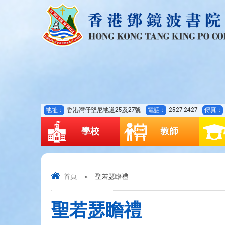
地址：
香港灣仔堅尼地道25及27號
電話：
2527 2427
傳真：
學校
教師
首頁
>
聖若瑟瞻禮
聖若瑟瞻禮