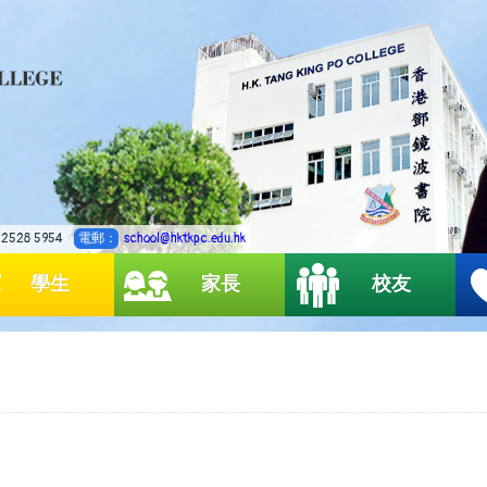
2528 5954
電郵：
school@hktkpc.edu.hk
學生
家長
校友