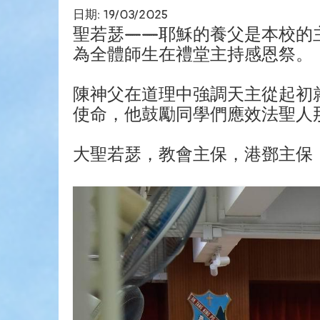
日期:
19/03/2025
聖若瑟——耶穌的養父是本校的主
為全體師生在禮堂主持感恩祭。
陳神父在道理中強調天主從起初
使命，他鼓勵同學們應效法聖人
大聖若瑟，教會主保，港鄧主保