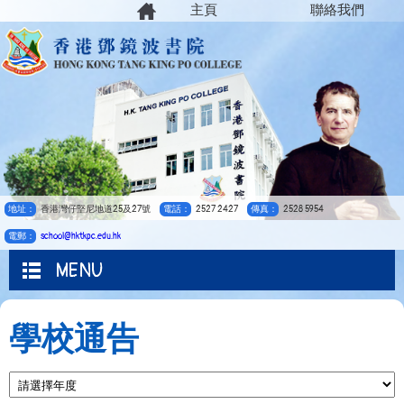
主頁
聯絡我們
地址：
香港灣仔堅尼地道25及27號
電話：
2527 2427
傳真：
2528 5954
電郵：
school@hktkpc.edu.hk
MENU
學校通告