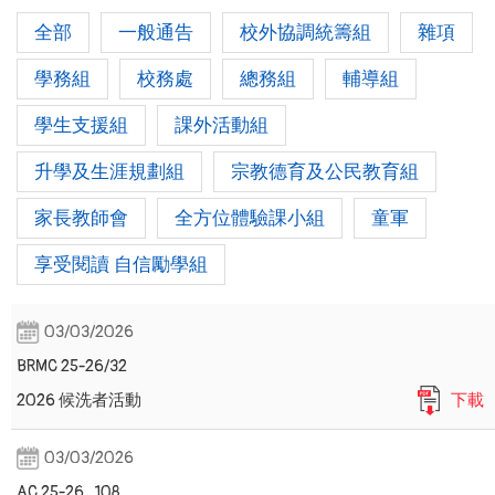
全部
一般通告
校外協調統籌組
雜項
學務組
校務處
總務組
輔導組
學生支援組
課外活動組
升學及生涯規劃組
宗教德育及公民教育組
家長教師會
全方位體驗課小組
童軍
享受閱讀 自信勵學組
03/03/2026
BRMC 25-26/32
2026 候洗者活動
下載
03/03/2026
AC 25-26_108