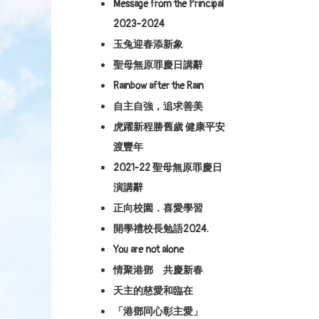
Message from the Principal
2023-2024
玉兔迎春添新象
聖母無原罪慶日講辭
Rainbow after the Rain
自主自強，追求善美
虎躍新程勝舊歲 健康平安
渡豐年
2021-22 聖母無原罪慶日
演講辭
正向校園．喜愛學習
開學禮校長勉語2024.
You are not alone
情聚港鄧 共慶新春
天主的慈愛和臨在
「港鄧同心彰主愛」