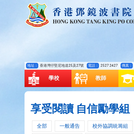
地址：
香港灣仔堅尼地道25及27號
電話：
2527 2427
傳真：
學校
教師
享受閱讀 自信勵學組
全部
一般通告
校外協調統籌組