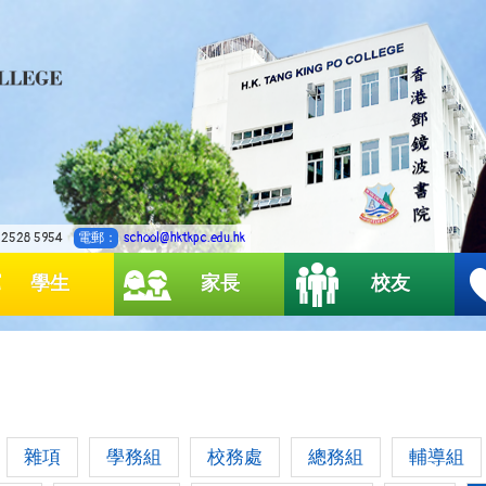
2528 5954
電郵：
school@hktkpc.edu.hk
學生
家長
校友
雜項
學務組
校務處
總務組
輔導組