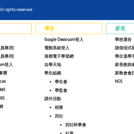
l rights reserved.
學生
家長
Google Classroom登入
學校通告
員專用)
電郵系統登入
請假信式
員專用)
港鄧電子學習網
學生退學
room登入
自學天地
家長教師
事曆
學生組織
家教會會
ces
NCS
學生會
MS
學監會
65
課外活動
網
校隊
四社
四社幹事會
社章