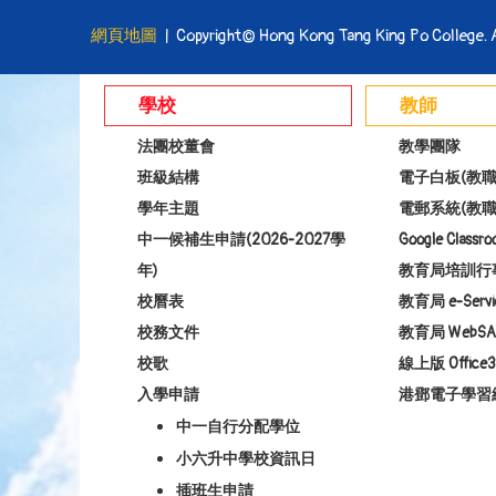
網頁地圖
| Copyright© Hong Kong Tang King Po College. Al
學校
教師
法團校董會
教學團隊
班級結構
電子白板(教職
學年主題
電郵系統(教職
中一候補生申請(2026-2027學
Google Class
年)
教育局培訓行
校曆表
教育局 e-Servi
校務文件
教育局 WebSA
校歌
線上版 Office3
入學申請
港鄧電子學習
中一自行分配學位
小六升中學校資訊日
插班生申請