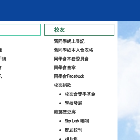
校友
舊同學網上登記
樣
舊同學紙本入會表格
手續
同學會常務委員會
會
同學會會章
訊
同學會Facebook
校友捐款
校友會獎學基金
學校發展
港鄧歷史廊
Sky Lark 嚶鳴
歷屆校刊
相片集