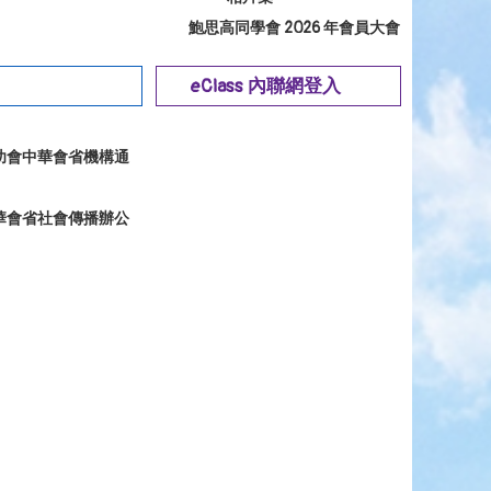
鮑思高同學會 2026 年會員大會
eClass 內聯網登入
幼會中華會省機構通
華會省社會傳播辦公