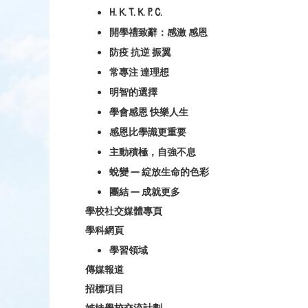
H. K. T. K. P. C.
開學禮致辭：感激 感恩
防疫 抗逆 振翼
常專注 達理想
明智的選擇
學會感恩 快樂人生
感恩比學識更重要
主動積極，自強不息
蛻變 — 綻放生命的色彩
團結 — 成就更多
學校社交媒體專頁
學科網頁
學習領域
傳媒報道
招標項目