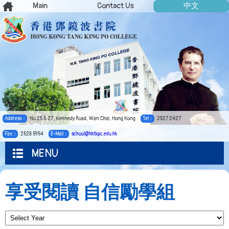
Main
Contact Us
中文
Address：
No.25 & 27, Kennedy Road, Wan Chai, Hong Kong
Tel：
2527 2427
Fax：
2528 5954
E-Mail：
school@hktkpc.edu.hk
MENU
享受閱讀 自信勵學組