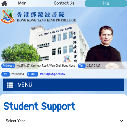
Main
Contact Us
中文
Address：
No.25 & 27, Kennedy Road, Wan Chai, Hong Kong
Tel：
2527 2427
Fax：
2528 5954
E-Mail：
school@hktkpc.edu.hk
MENU
Student Support