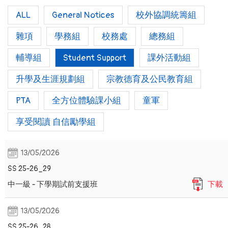
ALL
General Notices
校外協調統籌組
雜項
學務組
校務處
總務組
輔導組
Student Support
課外活動組
升學及生涯規劃組
宗教德育及公民教育組
PTA
全方位體驗課小組
童軍
享受閱讀 自信勵學組
13/05/2026
SS 25-26_29
中一級 - 下學期試前支援班
下載
13/05/2026
SS 25-26_28