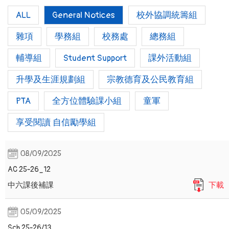
ALL
General Notices
校外協調統籌組
雜項
學務組
校務處
總務組
輔導組
Student Support
課外活動組
升學及生涯規劃組
宗教德育及公民教育組
PTA
全方位體驗課小組
童軍
享受閱讀 自信勵學組
08/09/2025
AC 25-26_12
中六課後補課
下載
05/09/2025
Sch 25-26/13