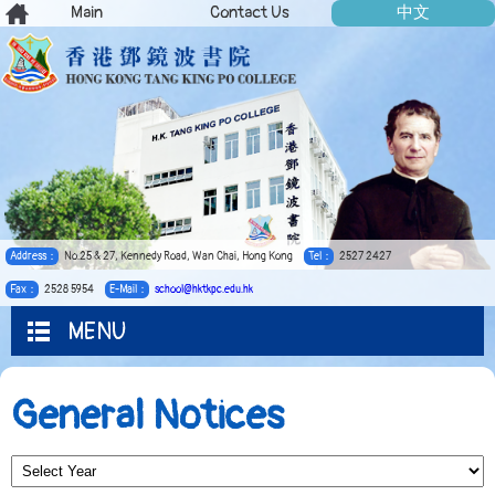
Main
Contact Us
中文
Address：
No.25 & 27, Kennedy Road, Wan Chai, Hong Kong
Tel：
2527 2427
Fax：
2528 5954
E-Mail：
school@hktkpc.edu.hk
MENU
General Notices