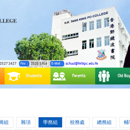
2527 2427
Fax：
2528 5954
E-Mail：
school@hktkpc.edu.hk
Students
Parents
Old Bo
籌組
雜項
學務組
校務處
總務組
輔