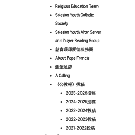
Religious Education Team
Salesian Youth Catholic
Society
Salesian Youth Altar Server
and Prayer Reading Group
慈青曙暉愛德服務團
About Pope Francis
鮑聖足跡
A Calling
《公教報》投稿
2025-2026投稿
2024-2025投稿
2023-2024投稿
2022-2023投稿
2021-2022投稿