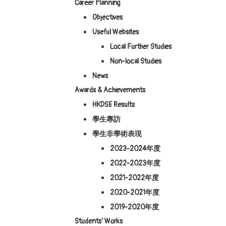
Career Planning
Objectives
Useful Websites
Local Further Studies
Non-local Studies
News
Awards & Achievements
HKDSE Results
學生專訪
學生非學術表現
2023-2024年度
2022-2023年度
2021-2022年度
2020-2021年度
2019-2020年度
Students’ Works