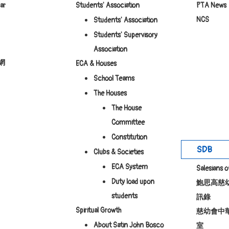
ar
Students' Association
PTA News
NCS
Students' Association
Students' Supervisory
Association
網
ECA & Houses
School Teams
The Houses
The House
Committee
Constitution
SDB
Clubs & Societies
ECA System
Salesians 
Duty load upon
鮑思高慈
students
訊錄
Spiritual Growth
慈幼會中
About Satin John Bosco
室