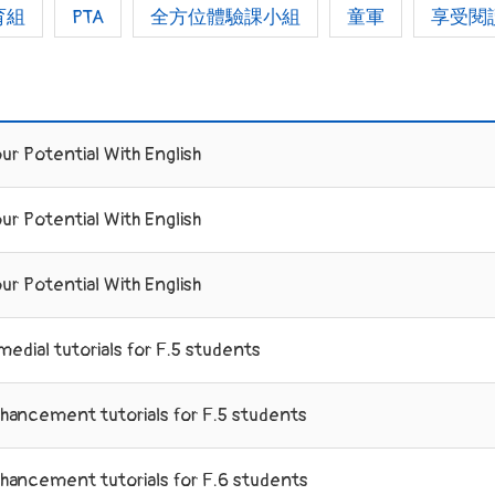
育組
PTA
全方位體驗課小組
童軍
享受閱
ur Potential With English
ur Potential With English
ur Potential With English
medial tutorials for F.5 students
nhancement tutorials for F.5 students
nhancement tutorials for F.6 students