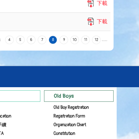
下載
下載
:
4
5
6
7
8
9
10
11
12
…
…
Old Boys
Old Boy Registration
ication
Registration Form
手續
Organization Chart
TA
Constitution