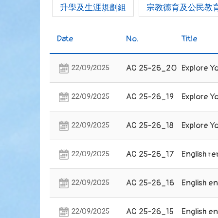
升學及生涯規劃組
宗教德育及公民教
Date
No.
Title
AC 25-26_20
Explore Yo
22/09/2025
AC 25-26_19
Explore Yo
22/09/2025
AC 25-26_18
Explore Yo
22/09/2025
AC 25-26_17
English re
22/09/2025
AC 25-26_16
English e
22/09/2025
AC 25-26_15
English e
22/09/2025