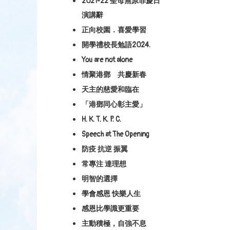
2021-22 聖母無原罪慶日
演講辭
正向校園．喜愛學習
開學禮校長勉語2024.
You are not alone
情聚港鄧 共慶新春
天主的慈愛和臨在
「港鄧同心彰主愛」
H. K. T. K. P. C.
Speech at The Opening
防疫 抗逆 振翼
常專注 達理想
明智的選擇
學會感恩 快樂人生
感恩比學識更重要
主動積極，自強不息