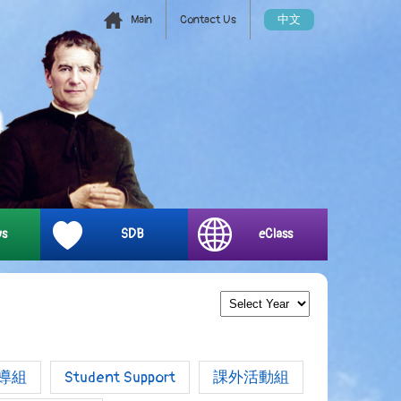
Main
Contact Us
中文
ys
SDB
eClass
導組
Student Support
課外活動組