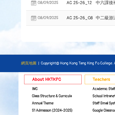
AC 25-26_12
中六課後
08/09/2025
AC 25-26_08
中二級游
08/09/2025
網頁地圖
| Copyright© Hong Kong Tang King Po College. Al
About HKTKPC
Teachers
IMC
Academic Staf
Class Structure & Curricula
School Intranet
Annual Theme
Staff Email Sy
S1 Admission (2024-2025)
Google Class