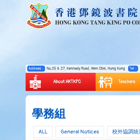
Address：
No.25 & 27, Kennedy Road, Wan Chai, Hong Kong
Tel：
About HKTKPC
Teachers
學務組
ALL
General Notices
校外協調統