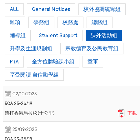
ALL
General Notices
校外協調統籌組
雜項
學務組
校務處
總務組
輔導組
Student Support
課外活動組
升學及生涯規劃組
宗教德育及公民教育組
PTA
全方位體驗課小組
童軍
享受閱讀 自信勵學組
02/10/2025
ECA 25-26/19
渣打香港馬拉松(十公里)
下載
25/09/2025
ECA 25-26/18