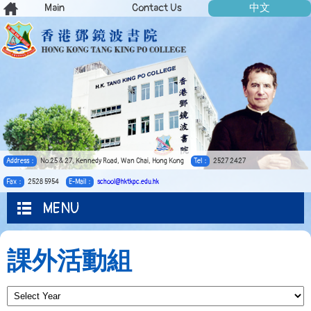
Main
Contact Us
中文
Address：
No.25 & 27, Kennedy Road, Wan Chai, Hong Kong
Tel：
2527 2427
Fax：
2528 5954
E-Mail：
school@hktkpc.edu.hk
MENU
課外活動組