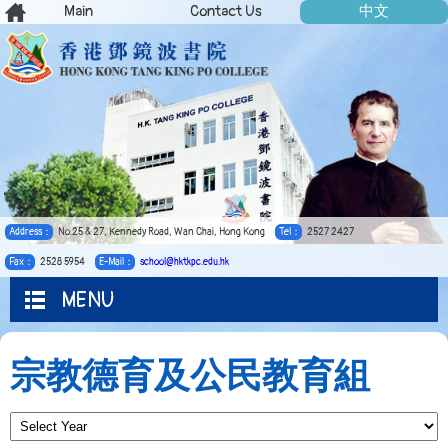
Main
Contact Us
中文
Address：
No.25 & 27, Kennedy Road, Wan Chai, Hong Kong
Tel：
2527 2427
Fax：
2528 5954
E-Mail：
school@hktkpc.edu.hk
MENU
宗教德育及公民教育組