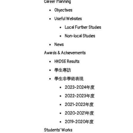
Career Planning
Objectives
Useful Websites
Local Further Studies
Non-local Studies
News
Awards & Achievements
HKDSE Results
學生專訪
學生非學術表現
2023-2024年度
2022-2023年度
2021-2022年度
2020-2021年度
2019-2020年度
Students’ Works