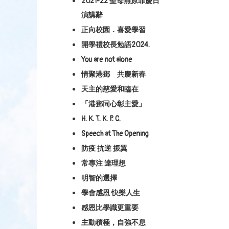
2021-22 聖母無原罪慶日
演講辭
正向校園．喜愛學習
開學禮校長勉語2024.
You are not alone
情聚港鄧 共慶新春
天主的慈愛和臨在
「港鄧同心彰主愛」
H. K. T. K. P. C.
Speech at The Opening
防疫 抗逆 振翼
常專注 達理想
明智的選擇
學會感恩 快樂人生
感恩比學識更重要
主動積極，自強不息