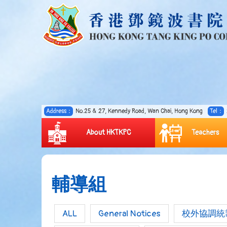
Address：
No.25 & 27, Kennedy Road, Wan Chai, Hong Kong
Tel：
About HKTKPC
Teachers
輔導組
ALL
General Notices
校外協調統