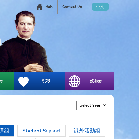
Main
Contact Us
中文
ys
SDB
eClass
導組
Student Support
課外活動組