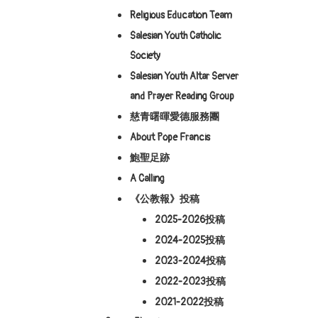
Religious Education Team
Salesian Youth Catholic
Society
Salesian Youth Altar Server
and Prayer Reading Group
慈青曙暉愛德服務團
About Pope Francis
鮑聖足跡
A Calling
《公教報》投稿
2025-2026投稿
2024-2025投稿
2023-2024投稿
2022-2023投稿
2021-2022投稿