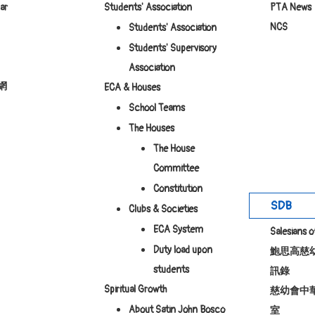
ar
Students' Association
PTA News
NCS
Students' Association
Students' Supervisory
Association
網
ECA & Houses
School Teams
The Houses
The House
Committee
Constitution
SDB
Clubs & Societies
ECA System
Salesians 
Duty load upon
鮑思高慈
students
訊錄
Spiritual Growth
慈幼會中
About Satin John Bosco
室