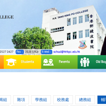
2527 2427
Fax：
2528 5954
E-Mail：
school@hktkpc.edu.hk
Students
Parents
Old Bo
籌組
雜項
學務組
校務處
總務組
輔