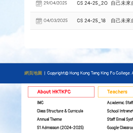
CS 24-25_20
自己未來
29/04/2025
CS 24-25_18
自己未來
04/03/2025
網頁地圖
| Copyright© Hong Kong Tang King Po College. Al
About HKTKPC
Teachers
IMC
Academic Staf
Class Structure & Curricula
School Intranet
Annual Theme
Staff Email Sy
S1 Admission (2024-2025)
Google Class