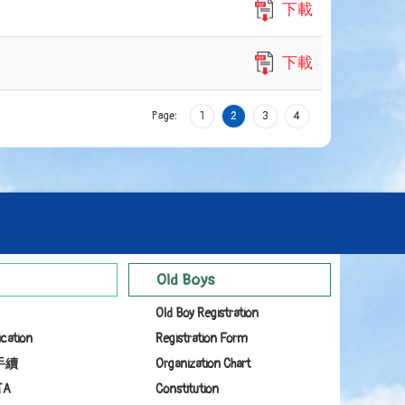
下載
下載
Page:
1
2
3
4
Old Boys
Old Boy Registration
ication
Registration Form
手續
Organization Chart
TA
Constitution