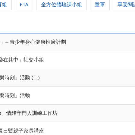
育組
PTA
全方位體驗課小組
童軍
享受閱
 情」– 青少年身心健康推廣計劃
樂在其中」社交小組
喜樂時刻」活動 (二)
喜樂時刻」活動
 Up」情緒守門人訓練工作坊
長日暨親子家長講座